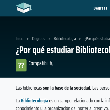
Degrees
Inicio
>
Degrees
>
Bibliotecología
>
¿Por qué estudiar
¿Por qué estudiar Biblioteco
Compatibility
??
Las bibliotecas
son la base de la sociedad.
Las person
La
Bibliotecología
es un campo relacionado con la inf
conocimiento y la organización del material creativo, c