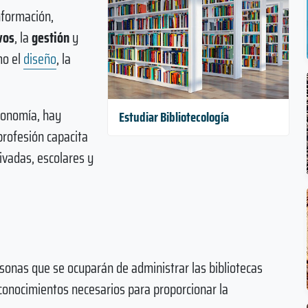
información,
vos
, la
gestión
y
mo el
diseño
, la
economía, hay
Estudiar Bibliotecología
rofesión capacita
rivadas, escolares y
rsonas que se ocuparán de administrar las bibliotecas
s conocimientos necesarios para proporcionar la