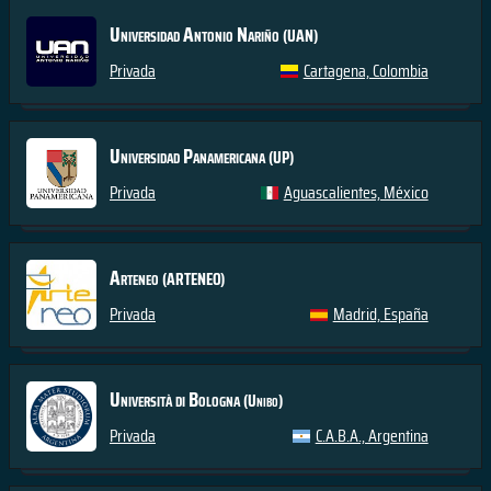
Universidad Antonio Nariño
(UAN)
Privada
Cartagena, Colombia
Universidad Panamericana
(UP)
Privada
Aguascalientes, México
Arteneo
(ARTENEO)
Privada
Madrid, España
Università di Bologna
(Unibo)
Privada
C.A.B.A., Argentina