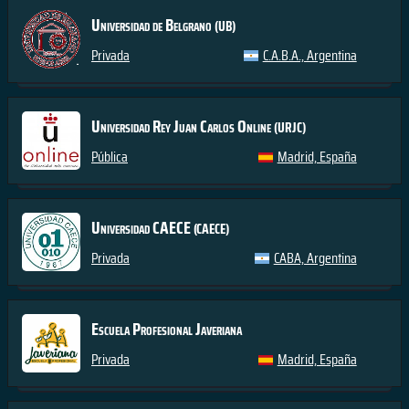
Universidad de Belgrano
(UB)
Privada
C.A.B.A., Argentina
Universidad Rey Juan Carlos Online
(URJC)
Pública
Madrid, España
Universidad CAECE
(CAECE)
Privada
CABA, Argentina
Escuela Profesional Javeriana
Privada
Madrid, España