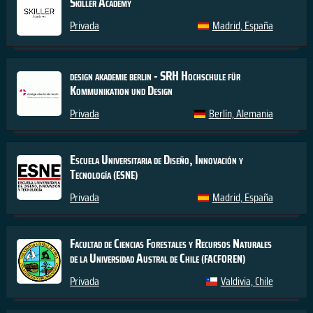
Skiller Academy
Privada
Madrid, España
design akademie berlin - SRH Hochschule für
Kommunikation und Design
Privada
Berlín, Alemania
Escuela Universitaria de Diseño, Innovación y
Tecnología
(ESNE)
Privada
Madrid, España
Facultad de Ciencias Forestales y Recursos Naturales
de la Universidad Austral de Chile
(FACFOREN)
Privada
Valdivia, Chile