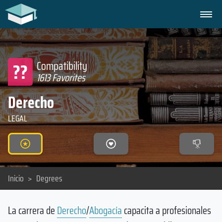
??
Compatibility
1613 Favorites
Derecho
LEGAL
Inicio
>
Degrees
La carrera de
Derecho
/
Abogacía
capacita a profesionales