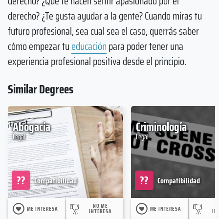
derecho? ¿Qué te hacen sentir apasionado por el
derecho? ¿Te gusta ayudar a la gente? Cuando miras tu
futuro profesional, sea cual sea el caso, querrás saber
cómo empezar tu
educación
para poder tener una
experiencia profesional positiva desde el principio.
Similar Degrees
Abogacía
Criminología
Legal
Legal
??
??
Compatibilidad
Compatibilidad
NO ME
ME INTERESA
ME INTERESA
INTERESA
IN