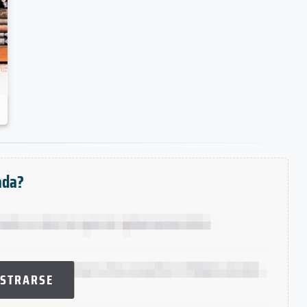
ada?
ISTRARSE