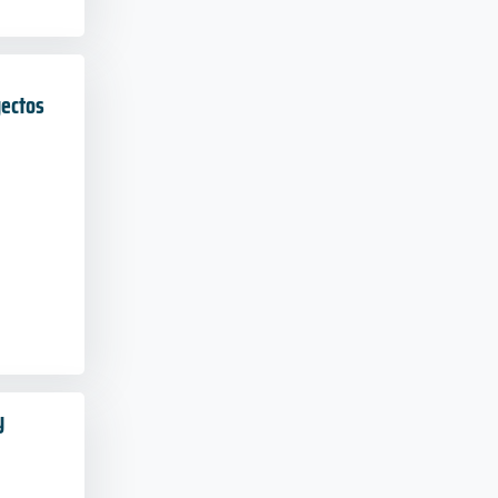
yectos
y