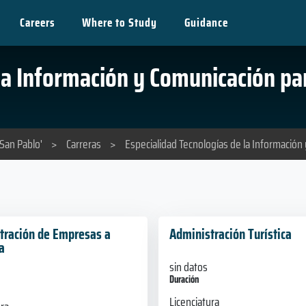
Careers
Where to Study
Guidance
 la Información y Comunicación pa
'San Pablo'
>
Carreras
>
Especialidad Tecnologías de la Información
tración de Empresas a
Administración Turística
a
sin datos
Duración
Licenciatura