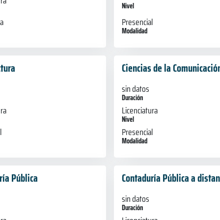
ura
Nivel
Presencial
ia
Modalidad
ctura
Ciencias de la Comunicació
sin datos
Duración
ura
Licenciatura
Nivel
l
Presencial
Modalidad
ría Pública
Contaduría Pública a distan
sin datos
Duración