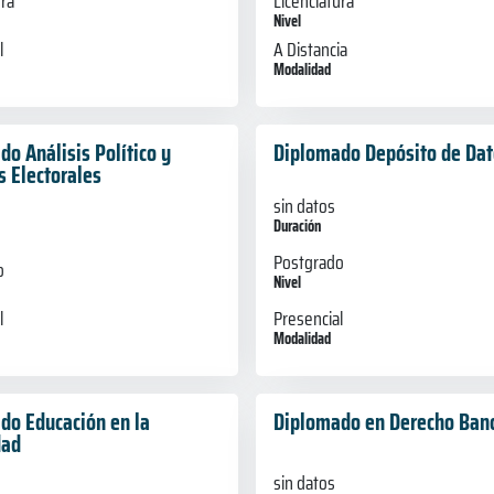
ura
Licenciatura
Nivel
l
A Distancia
Modalidad
o Análisis Político y
Diplomado Depósito de Dat
s Electorales
sin datos
Duración
Postgrado
o
Nivel
Presencial
l
Modalidad
do Educación en la
Diplomado en Derecho Banc
dad
sin datos