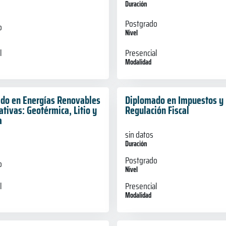
Duración
Postgrado
o
Nivel
l
Presencial
Modalidad
do en Energías Renovables
Diplomado en Impuestos y
ativas: Geotérmica, Litio y
Regulación Fiscal
a
sin datos
Duración
Postgrado
o
Nivel
Presencial
l
Modalidad