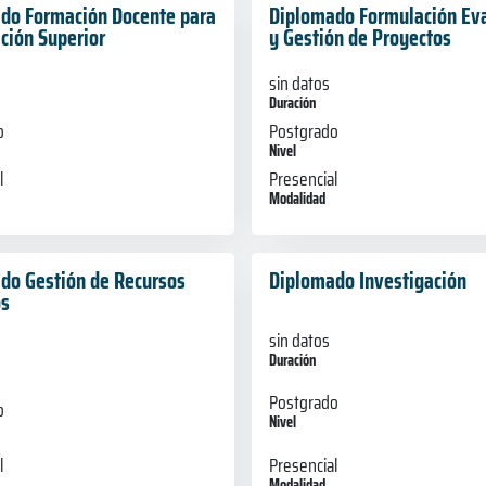
do Formación Docente para
Diplomado Formulación Ev
ción Superior
y Gestión de Proyectos
sin datos
Duración
o
Postgrado
Nivel
l
Presencial
Modalidad
do Gestión de Recursos
Diplomado Investigación
s
sin datos
Duración
Postgrado
o
Nivel
l
Presencial
Modalidad