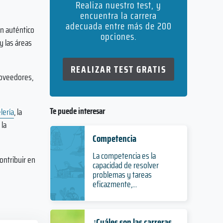
Realiza nuestro test, y
encuentra la carrera
adecuada entre más de 200
n auténtico
opciones.
y las áreas
REALIZAR TEST GRATIS
roveedores,
Te puede interesar
lería
, la
 la
Competencia
La competencia es la
ontribuir en
capacidad de resolver
problemas y tareas
eficazmente,...
¿Cuáles son las carreras