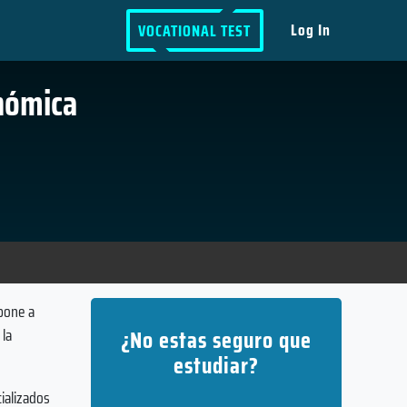
Log In
VOCATIONAL TEST
nómica
 pone a
¿No estas seguro que
 la
estudiar?
ializados