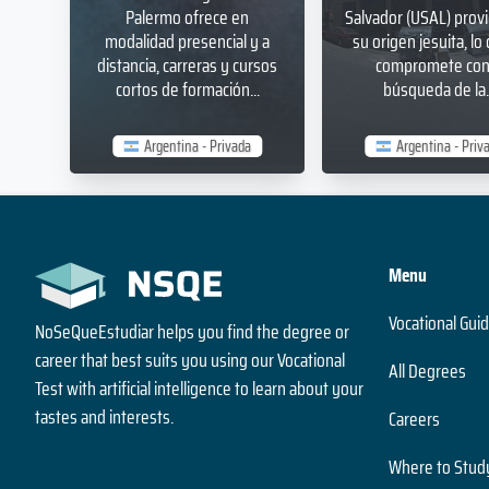
Palermo ofrece en
Salvador (USAL) prov
modalidad presencial y a
su origen jesuita, lo 
distancia, carreras y cursos
compromete con 
cortos de formación...
búsqueda de la..
Argentina - Privada
Argentina - Priv
Menu
Vocational Gui
NoSeQueEstudiar helps you find the degree or
career that best suits you using our Vocational
All Degrees
Test with artificial intelligence to learn about your
tastes and interests.
Careers
Where to Stud