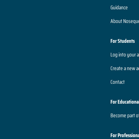
Guidance
About Noseque
For Students
Log into your 
Create a new a
Contact
For Educationa
Become part o
For Profession