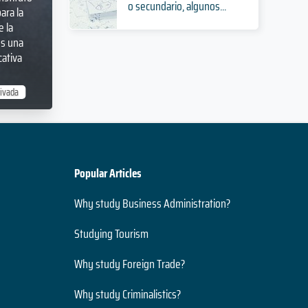
o secundario, algunos...
ara la
 la
es una
cativa
rivada
Popular Articles
Why study Business Administration?
Studying Tourism
Why study Foreign Trade?
Why study Criminalistics?