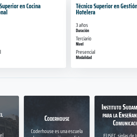
Superior en Cocina
Técnico Superior en Gestió
onal
Hotelera
3 años
Duración
Terciario
Nivel
l
Presencial
Modalidad
Instituto Sudam
el
para la Enseñan
Coderhouse
Comunicac
Coderhouse es una escuela
el
El ISEC, siglas de 