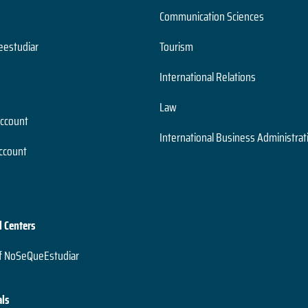
Communication Sciences
estudiar
Tourism
International Relations
Law
account
International Business Administrat
ccount
l Centers
f NoSeQueEstudiar
als