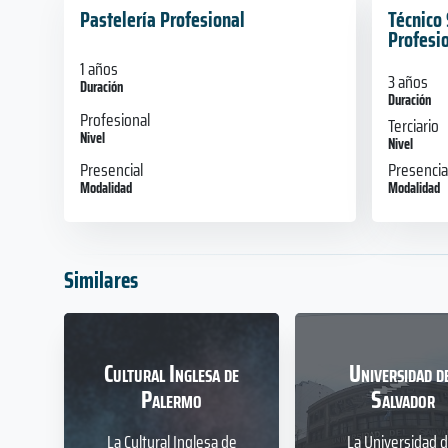
Pastelería Profesional
Técnico 
Profesi
1 años
3 años
Duración
Duración
Profesional
Terciario
Nivel
Nivel
Presencial
Presencia
Modalidad
Modalidad
Similares
Cultural Inglesa de
Universidad d
Palermo
Salvador
La Cultural Inglesa de
La Universidad d