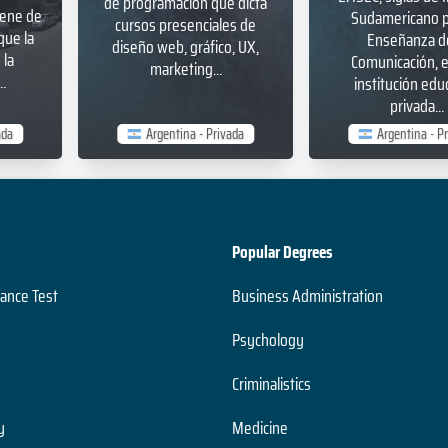
de programación que dicta
iene de
Sudamericano p
cursos presenciales de
que la
Enseñanza de
diseño web, gráfico, UX,
la
Comunicación, 
marketing...
.
institución edu
privada...
ada
Argentina - Privada
Argentina - P
Popular Degrees
dance Test
Business Administration
Psychology
Criminalistics
y
Medicine