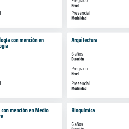
Pregrado
Nivel
l
Presencial
Modalidad
logía con mención en
Arquitectura
ogía
6 años
Duración
Pregrado
Nivel
Presencial
l
Modalidad
a con mención en Medio
Bioquímica
te
6 años