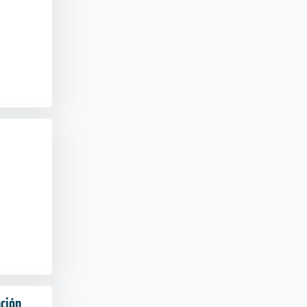
a
nción