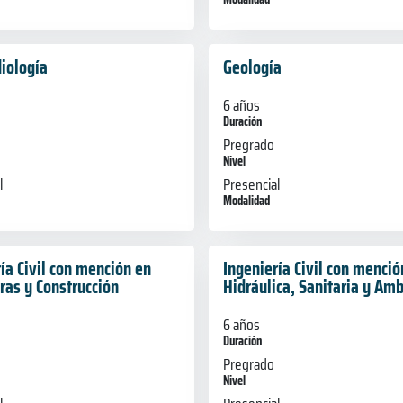
iología
Geología
6 años
Duración
Pregrado
Nivel
l
Presencial
Modalidad
ía Civil con mención en
Ingeniería Civil con menció
ras y Construcción
Hidráulica, Sanitaria y Amb
6 años
Duración
Pregrado
Nivel