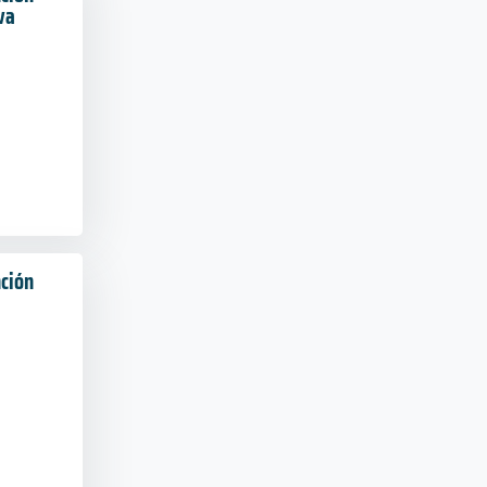
va
nción