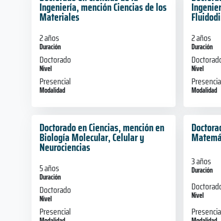
Ingeniería, mención Ciencias de los
Ingenie
Materiales
Fluidod
2 años
2 años
Duración
Duración
Doctorado
Doctorad
Nivel
Nivel
Presencial
Presencia
Modalidad
Modalidad
Doctorado en Ciencias, mención en
Doctora
Biología Molecular, Celular y
Matemá
Neurociencias
3 años
5 años
Duración
Duración
Doctorad
Doctorado
Nivel
Nivel
Presencia
Presencial
Modalidad
Modalidad