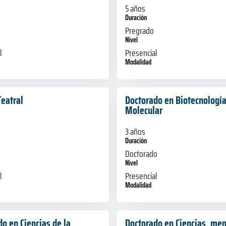
5 años
Duración
Pregrado
Nivel
l
Presencial
Modalidad
Teatral
Doctorado en Biotecnologí
Molecular
3 años
Duración
Doctorado
Nivel
l
Presencial
Modalidad
o en Ciencias de la
Doctorado en Ciencias, me