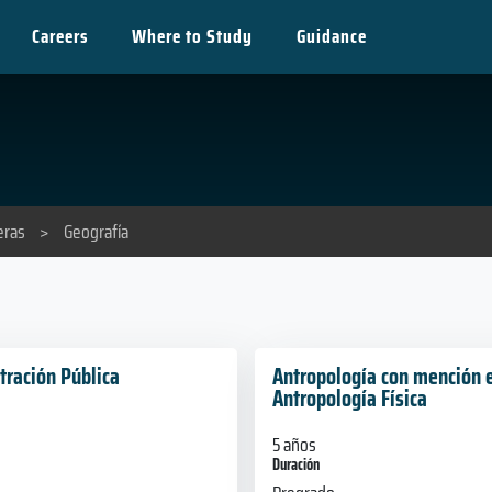
Careers
Where to Study
Guidance
eras
>
Geografía
tración Pública
Antropología con mención 
Antropología Física
5 años
Duración