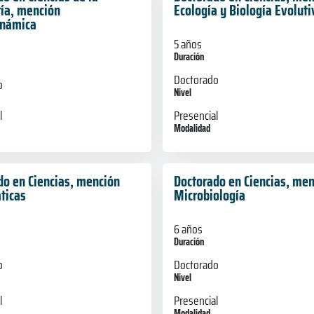
ría, mención
Ecología y Biología Evoluti
inámica
5 años
Duración
Doctorado
o
Nivel
Presencial
l
Modalidad
do en Ciencias, mención
Doctorado en Ciencias, me
ticas
Microbiología
6 años
Duración
o
Doctorado
Nivel
l
Presencial
Modalidad