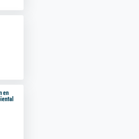
n en
iental