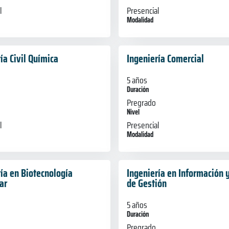
l
Presencial
Modalidad
ía Civil Química
Ingeniería Comercial
5 años
Duración
Pregrado
Nivel
l
Presencial
Modalidad
ía en Biotecnología
Ingeniería en Información y
ar
de Gestión
5 años
Duración
Pregrado