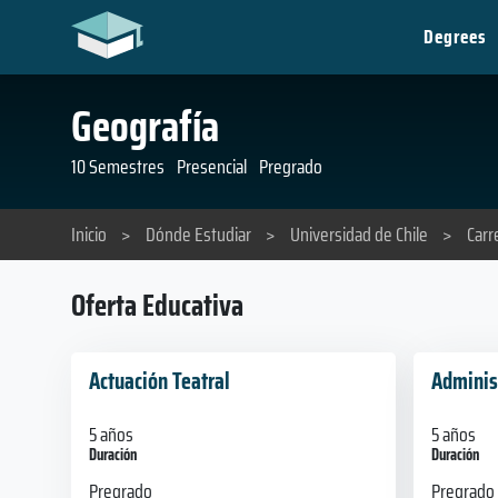
Degrees
Geografía
10 Semestres
Presencial
Pregrado
Inicio
>
Dónde Estudiar
>
Universidad de Chile
>
Carr
Oferta Educativa
Actuación Teatral
Adminis
5 años
5 años
Duración
Duración
Pregrado
Pregrado