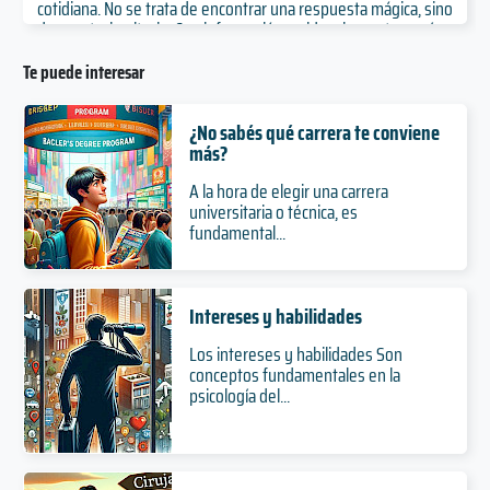
cotidiana. No se trata de encontrar una respuesta mágica, sino
de construir criterio. Con información, evidencia y autonomía,
la incertidumbre se navega mejor. Equivocarse también forma
parte de aprender y ajustar el rumbo.
Te puede interesar
¿No sabés qué carrera te conviene
más?
A la hora de elegir una carrera
universitaria o técnica, es
fundamental...
Intereses y habilidades
Los intereses y habilidades Son
conceptos fundamentales en la
psicología del...