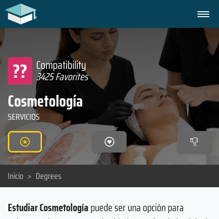
??
Compatibility
3425 Favorites
Cosmetología
SERVICIOS
Inicio
>
Degrees
Estudiar Cosmetología
puede ser una opción para