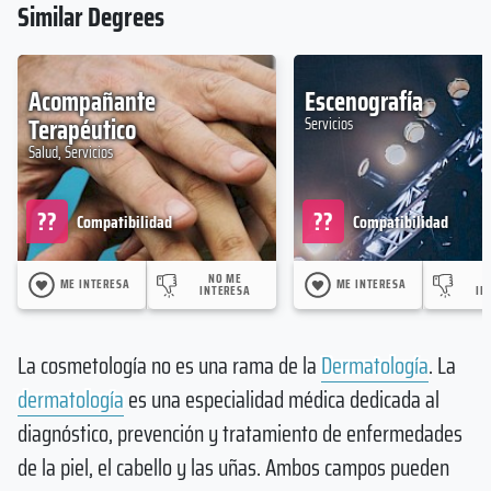
Similar Degrees
Acompañante
Escenografía
Terapéutico
Servicios
Salud, Servicios
??
??
Compatibilidad
Compatibilidad
NO ME
ME INTERESA
ME INTERESA
INTERESA
IN
La cosmetología no es una rama de la
Dermatología
. La
dermatología
es una especialidad médica dedicada al
diagnóstico, prevención y tratamiento de enfermedades
de la piel, el cabello y las uñas. Ambos campos pueden