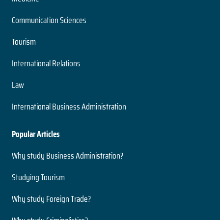
Nivel
2 años
Presencial
Communication Sciences
Duración
Modalidad
Magíster
Tourism
Nivel
Presencial
Ingeniería Civil Acústica
International Relations
Modalidad
5 años
Law
Duración
Medio Ambiente y Bioseguridad
Grado
International Business Administration
Nivel
2 años
Presencial
Duración
Popular Articles
Modalidad
Magíster
Nivel
Why study Business Administration?
Presencial
Ingeniería Civil Electrónica
Modalidad
Studying Tourism
5 años
Why study Foreign Trade?
Duración
Neurociencias
Grado