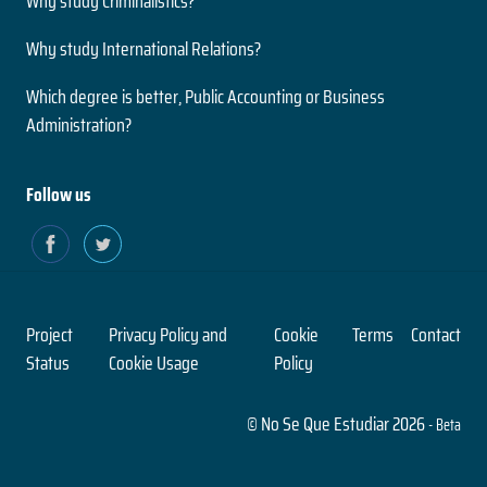
Why study Criminalistics?
Nivel
2 años
Presencial
Why study International Relations?
Duración
Modalidad
Magíster
Which degree is better, Public Accounting or Business
Nivel
Administration?
Presencial
Ingeniería Civil en Informática
Modalidad
5 años
Follow us
Duración
Paleontología
Grado
Nivel
2 años
Presencial
Duración
Modalidad
Magíster
Project
Privacy Policy and
Cookie
Terms
Contact
Nivel
Status
Cookie Usage
Policy
Presencial
Ingeniería Civil en Obras Civiles
Modalidad
© No Se Que Estudiar 2026
5 años
- Beta
Duración
Pensamiento Contemporáneo
Grado