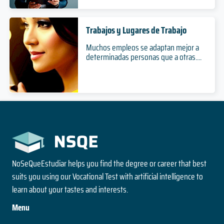
Nivel
2 años
Duración
Duración
Presencial
2 años
Especialización
Modalidad
Magíster
Duración
Trabajos y Lugares de Trabajo
Nivel
Nivel
Doctorado
Presencial
Muchos empleos se adaptan mejor a
Presencial
Nivel
Modalidad
determinadas personas que a otras....
Modalidad
Bioquímica
Presencial
Modalidad
5 años
Programa de Especialización en Pediatría
Ciencias Vegetales
Duración
Grado
Doctorado en Ecosistemas Forestales y
3 años
Nivel
2 años
Recursos Naturales
Duración
Duración
Presencial
Especialización
Modalidad
Magíster
4 años
Nivel
Nivel
Duración
Presencial
Presencial
Doctorado
NoSeQueEstudiar helps you find the degree or career that best
Modalidad
Modalidad
Nivel
Derecho
suits you using our Vocational Test with artificial intelligence to
Presencial
learn about your tastes and interests.
Modalidad
5 años
Programa de Especialización en Psiquiatría
Desarrollo Rural
Duración
Menu
Adultos
Grado