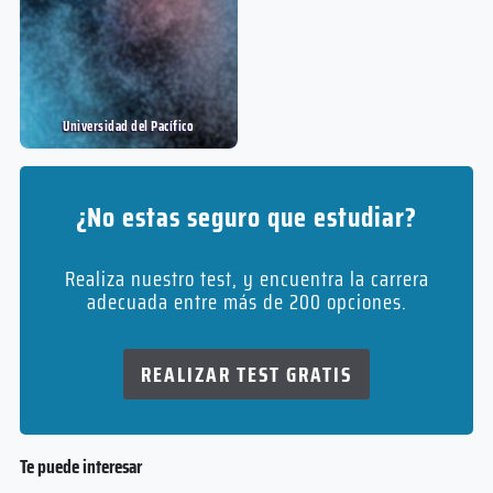
Master
5 años
Nivel
Duración
Presencial
Pregrado
Modalidad
Nivel
Presencial
Universidad del Pací­fico
Modalidad
¿No estas seguro que estudiar?
Realiza nuestro test, y encuentra la carrera
adecuada entre más de 200 opciones.
REALIZAR TEST GRATIS
Te puede interesar