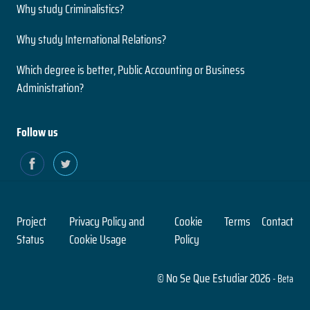
Nivel
Why study Criminalistics?
2 años
Presencial
Duración
Modalidad
Why study International Relations?
Magíster
Nivel
Which degree is better, Public Accounting or Business
Presencial
Ingeniería Civil en Informática
Administration?
Modalidad
5 años
Duración
Follow us
Paleontología
Grado
Nivel
2 años
Presencial
Duración
Modalidad
Magíster
Nivel
Project
Privacy Policy and
Cookie
Terms
Contact
Presencial
Ingeniería Civil en Obras Civiles
Status
Cookie Usage
Policy
Modalidad
5 años
© No Se Que Estudiar 2026
- Beta
Duración
Pensamiento Contemporáneo
Grado