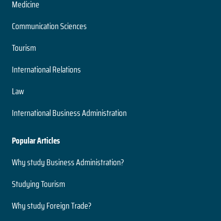
Nivel
Medicine
2 años
Presencial
Duración
Modalidad
Communication Sciences
Magíster
Nivel
Tourism
Presencial
Ingeniería Civil Acústica
Modalidad
International Relations
5 años
Law
Duración
Medio Ambiente y Bioseguridad
Grado
International Business Administration
Nivel
2 años
Presencial
Duración
Modalidad
Popular Articles
Magíster
Nivel
Why study Business Administration?
Presencial
Ingeniería Civil Electrónica
Modalidad
Studying Tourism
5 años
Duración
Why study Foreign Trade?
Neurociencias
Grado