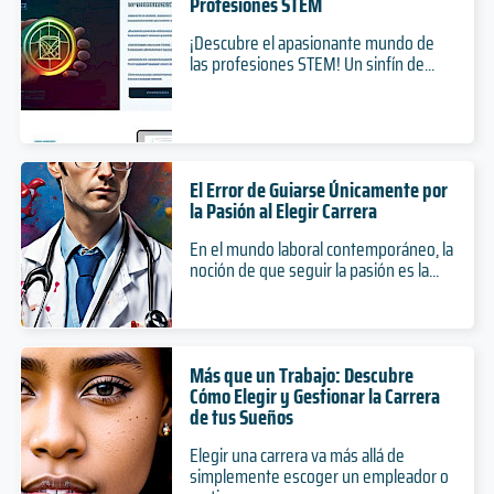
Especialización
Profesiones STEM
Nivel
2 años
Nivel
Duración
Presencial
1 años
4 años
¡Descubre el apasionante mundo de
Presencial
Modalidad
Magíster
Duración
Duración
las profesiones STEM! Un sinfín de...
Modalidad
Nivel
Diplomado
Doctorado
Presencial
Nivel
Nivel
Modalidad
Presencial
Auditoría
Presencial
Programa de Especialización en Obstetricia y
Modalidad
Modalidad
Ginecología
5 años
El Error de Guiarse Únicamente por
Ciencias mención Producción Animal
Duración
la Pasión al Elegir Carrera
3 años
Grado
Ciencias mención Ecología y Evolución
Duración
En el mundo laboral contemporáneo, la
Nivel
2 años
noción de que seguir la pasión es la...
Especialización
Duración
Presencial
4 años
Nivel
Modalidad
Magíster
Duración
Presencial
Nivel
Doctorado
Modalidad
Presencial
Nivel
Más que un Trabajo: Descubre
Modalidad
Biología Marina
Presencial
Cómo Elegir y Gestionar la Carrera
Modalidad
de tus Sueños
Programa de Especialización en Ortopedia y
5 años
Traumatología
Ciencias mención Salud Animal
Duración
Elegir una carrera va más allá de
simplemente escoger un empleador o
Grado
Ciencias mención Microbiología
3 años