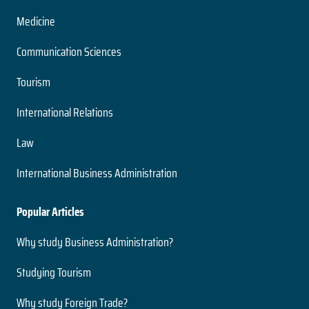
Literatura Hispanoamericana Contemporánea
Grado
Medicine
Nivel
2 años
Presencial
Communication Sciences
Duración
Modalidad
Magíster
Tourism
Nivel
Presencial
Ingeniería Civil Acústica
International Relations
Modalidad
5 años
Law
Duración
Medio Ambiente y Bioseguridad
Grado
International Business Administration
Nivel
2 años
Presencial
Duración
Popular Articles
Modalidad
Magíster
Nivel
Why study Business Administration?
Presencial
Ingeniería Civil Electrónica
Modalidad
Studying Tourism
5 años
Why study Foreign Trade?
Duración