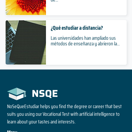
Grado
Ciencias mención Microbiología
3 años
Nivel
2 años
Duración
Duración
Presencial
3 años
Especialización
Modalidad
Magíster
Duración
¿Qué estudiar a distancia?
Nivel
Nivel
Doctorado
Presencial
Las universidades han ampliado sus
Presencial
Nivel
Modalidad
métodos de enseñanza y abrieron la...
Modalidad
Bioquímica
Presencial
Modalidad
5 años
Programa de Especialización en Pediatría
Ciencias Vegetales
Duración
Grado
Ciencias Veterinarias
3 años
Nivel
2 años
Duración
Duración
Presencial
2 años
Especialización
Modalidad
Magíster
Duración
Nivel
Nivel
Doctorado
Presencial
Presencial
Nivel
NoSeQueEstudiar helps you find the degree or career that best
Modalidad
Modalidad
Derecho
Presencial
suits you using our Vocational Test with artificial intelligence to
Modalidad
learn about your tastes and interests.
5 años
Programa de Especialización en Psiquiatría
Desarrollo Rural
Duración