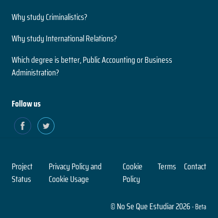
Neurociencias
Grado
Why study Criminalistics?
Nivel
2 años
Presencial
Why study International Relations?
Duración
Modalidad
Magíster
Which degree is better, Public Accounting or Business
Nivel
Administration?
Presencial
Ingeniería Civil en Informática
Modalidad
5 años
Follow us
Duración
Paleontología
Grado
Nivel
2 años
Presencial
Duración
Modalidad
Magíster
Project
Privacy Policy and
Cookie
Terms
Contact
Nivel
Status
Cookie Usage
Policy
Presencial
Ingeniería Civil en Obras Civiles
Modalidad
© No Se Que Estudiar 2026
5 años
- Beta
Duración