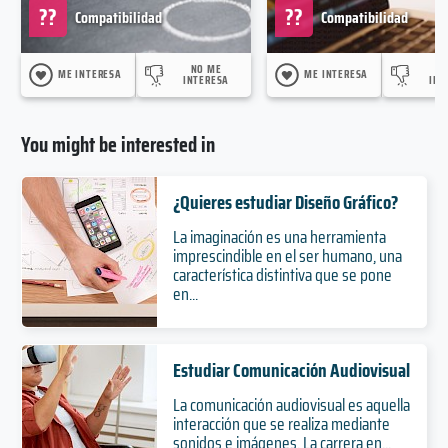
??
??
Compatibilidad
Compatibilidad
NO ME
N
ME INTERESA
ME INTERESA
INTERESA
INT
You might be interested in
¿Quieres estudiar Diseño Gráfico?
La imaginación es una herramienta
imprescindible en el ser humano, una
característica distintiva que se pone
en...
Estudiar Comunicación Audiovisual
La comunicación audiovisual es aquella
interacción que se realiza mediante
sonidos e imágenes. La carrera en...