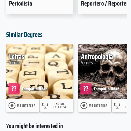
Periodista
Reportero / Reporter
Similar Degrees
Letras
Antropología
Sociales
Sociales
??
??
Compatibilidad
Compatibilidad
NO ME
N
ME INTERESA
ME INTERESA
INTERESA
INT
You might be interested in